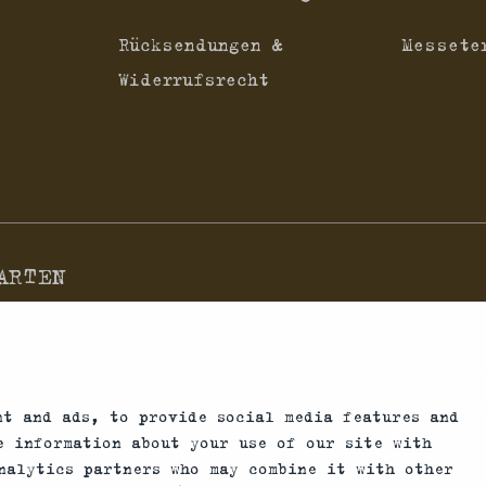
Rücksendungen &
Messete
Widerrufsrecht
ARTEN
nition nur an Inhaber einer Erwerbserlaubnis. Bitte beac
nt and ads, to provide social media features and
ungsbedingungen für Vorsatzoptiken in Deinem Land.
re information about your use of our site with
nalytics partners who may combine it with other