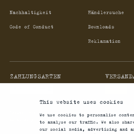
Nachhaltigkeit
Händlersuche
Code of Conduct
Downloads
Reklamation
ZAHLUNGSARTEN
VERSAND
This website uses cookies
*Abgabe von Waffen, wesentlichen Waffenteilen und Mu
We use cookies to personalise conte
Schalldämpfern und die rechtlichen Erwerbs- und Nutz
to analyse our traffic. We also sha
our social media, advertising and a