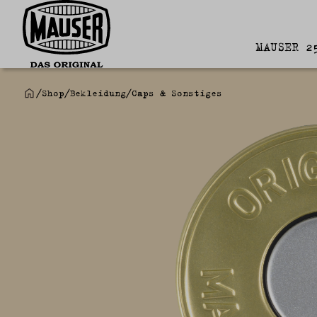
MAUSER 2
/
Shop
/
Bekleidung
/
Caps & Sonstiges