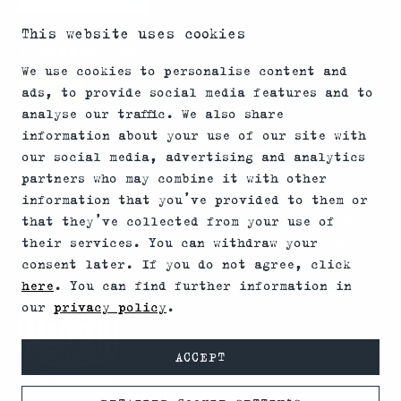
This website uses cookies
VERSANDARTEN
We use cookies to personalise content and
ads, to provide social media features and to
analyse our traffic. We also share
information about your use of our site with
*Abgabe von Waffen, wesentlichen Waffenteilen und
our social media, advertising and analytics
Munition nur an Inhaber einer Erwerbserlaubnis.
partners who may combine it with other
Bitte beachte die rechtlichen Hinweise zur
information that you’ve provided to them or
Verwendung von Schalldämpfern und die rechtlichen
that they’ve collected from your use of
Erwerbs- und Nutzungsbedingungen für Vorsatzoptiken
their services. You can withdraw your
consent later. If you do not agree, click
in Deinem Land.
here
. You can find further information in
our
privacy policy
.
ACCEPT