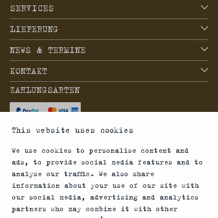
SERVICES
LIEFERUNG
NEWS & TERMINE
KONTAKT
ZAHLUNGSARTEN
This website uses cookies
VERSANDARTEN
We use cookies to personalise content and
ads, to provide social media features and to
analyse our traffic. We also share
information about your use of our site with
*Abgabe von Waffen, wesentlichen Waffenteilen und
our social media, advertising and analytics
Munition nur an Inhaber einer Erwerbserlaubnis.
partners who may combine it with other