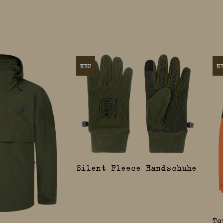
NEU
N
Silent Fleece Handschuhe
To