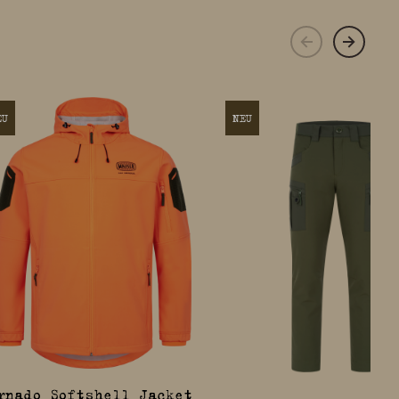
EU
NEU
rnado Softshell Jacket