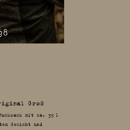
98
MAUSER 12
.
riginal Groß
Rucksack mit ca. 35 l
tem Gewicht und