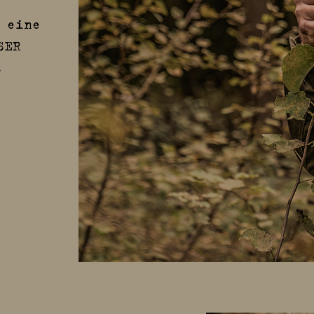
 eine
SER
.