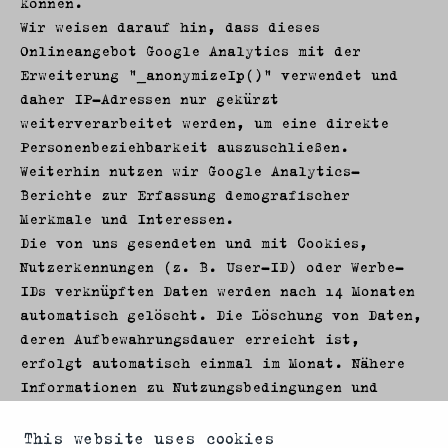
können.
Wir weisen darauf hin, dass dieses
Onlineangebot Google Analytics mit der
Erweiterung "_anonymizeIp()" verwendet und
daher IP-Adressen nur gekürzt
weiterverarbeitet werden, um eine direkte
Personenbeziehbarkeit auszuschließen.
Weiterhin nutzen wir Google Analytics-
Berichte zur Erfassung demografischer
Merkmale und Interessen.
Die von uns gesendeten und mit Cookies,
Nutzerkennungen (z. B. User-ID) oder Werbe-
IDs verknüpften Daten werden nach 14 Monaten
automatisch gelöscht. Die Löschung von Daten,
deren Aufbewahrungsdauer erreicht ist,
erfolgt automatisch einmal im Monat. Nähere
Informationen zu Nutzungsbedingungen und
Datenschutz finden Sie unter
https://www.google.com/analytics/terms/de.htm
This website uses cookies