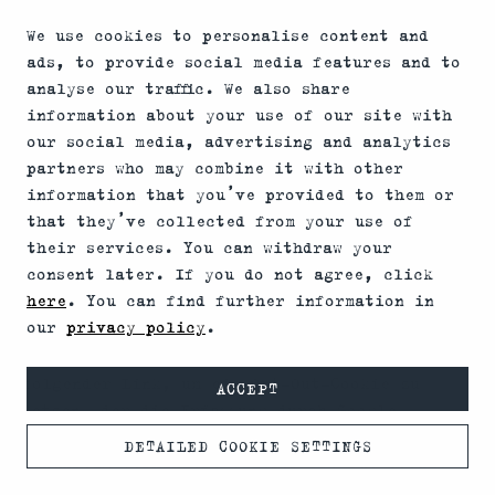
l bzw. unter https://policies.google.com/?
We use cookies to personalise content and
hl=de
ads, to provide social media features and to
Sie können darüber hinaus die Erfassung der
analyse our traffic. We also share
durch den Cookie erzeugten und auf die
information about your use of our site with
Nutzung des Onlineangebotes bezogenen Daten
our social media, advertising and analytics
(inkl. Ihrer IP-Adresse) an Google sowie die
partners who may combine it with other
Verarbeitung dieser Daten durch Google
information that you’ve provided to them or
verhindern, indem Sie über folgenden Link ein
that they’ve collected from your use of
Browser-Plug-In herunterladen und
their services. You can withdraw your
installieren:
consent later. If you do not agree, click
http://tools.google.com/dlpage/gaoptout?
here
. You can find further information in
hl=de.
our
privacy policy
.
Alternativ zum Browser-Plug-In oder innerhalb
von Browsern auf mobilen Geräten gilt
folgender Link, um ein Opt-Out-Cookie zu
ACCEPT
setzen, der die Erfassung durch Google
Analytics innerhalb dieses Onlineangebotes
DETAILED COOKIE SETTINGS
zukünftig verhindert (dieses Opt-Out-Cookie
funktioniert nur in diesem Browser und nur