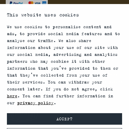
This website uses cookies
VERSANDARTEN
We use cookies to personalise content and
ads, to provide social media features and to
analyse our traffic. We also share
information about your use of our site with
*Abgabe von Waffen, wesentlichen Waffenteilen und
our social media, advertising and analytics
Munition nur an Inhaber einer Erwerbserlaubnis.
partners who may combine it with other
Bitte beachte die rechtlichen Hinweise zur
information that you’ve provided to them or
Verwendung von Schalldämpfern und die rechtlichen
that they’ve collected from your use of
Erwerbs- und Nutzungsbedingungen für Vorsatzoptiken
their services. You can withdraw your
consent later. If you do not agree, click
in Deinem Land.
here
. You can find further information in
our
privacy policy
.
ACCEPT