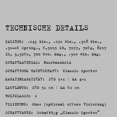
TECHNISCHE DETAILS
KALIBER:
.243 Win., .270 Win., .308 Win.,
.30-06 Spring., 6,5x55 SE, 7x57, 7x64, 8x57
IS, 9,3x62, 7mm Rem. Mag., .300 Win. Mag.
SCHAFTMATERIAL:
Nussbaumholz
SCHAFTFORM HAUPTSCHAFT:
Classic Sporter
MAGAZINKAPAZITÄT:
STD 5+1 | MA 4+1
LAUFLÄNGE:
STD 51 cm | MA 62 cm
HOLZKLASSE:
2
VISIERUNG:
Ohne (optional offene Visierung)
SCHAFTFARBE:
Schafttyp „Classic Sporter“