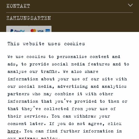
KONTAKT
ZAHLUNGSARTEN
This website uses cookies
VERSANDARTEN
We use cookies to personalise content and
ads, to provide social media features and to
analyse our traffic. We also share
information about your use of our site with
*Abgabe von Waffen, wesentlichen Waffenteilen und
our social media, advertising and analytics
Munition nur an Inhaber einer Erwerbserlaubnis.
partners who may combine it with other
Bitte beachte die rechtlichen Hinweise zur
information that you’ve provided to them or
Verwendung von Schalldämpfern und die rechtlichen
that they’ve collected from your use of
Erwerbs- und Nutzungsbedingungen für Vorsatzoptiken
their services. You can withdraw your
consent later. If you do not agree, click
in Deinem Land.
here
. You can find further information in
our
privacy policy
.