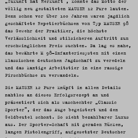
„Zukunft hat Herkunft“, könnte das Motto der
völlig neu gestalteten MAUSER 12 Pure lauten.
Denn schon vor über 100 Jahren waren jagdlich
geschäftete Repetierbüchsen vom Typ MAUSER 98
das Gewehr der Praktiker, die höchste
Verlässlichkeit und stilsicheren Auftritt zum
erschwinglichen Preis suchten. Da lag es nahe,
das bewährte M 98-Infanteriesystem mit einem
klassischen deutschen Jagdschaft zu veredeln
und das kantige Arbeitstier in eine rassige
Pirschbüchse zu verwandeln.
Die MAUSER 12 Pure knüpft in allen Details
nahtlos an dieses Erfolgsrezept an und
präsentiert sich als waschechter „Classic
Sporter“, der das Auge begeistert und den
Geldbeutel schont. So sieht bezahlbarer Luxus
aus. Der Sporter-Schaft mit geradem Rücken,
langem Pistolengriff, aufgesetzter Deutscher