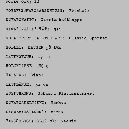
sowie 8x57 IS
VORDERSCHAFTSABSCHLUSS:
Ebenholz
SCHAFTKAPPE:
Gummischaftkappe
MAGAZINKAPAZITÄT:
5+1
SCHAFTFORM HAUPTSCHAFT:
Classic Sporter
MODELL:
MAUSER 98 DWM
LAUFKONTUR:
17 mm
HOLZKLASSE:
HQ 9
GEHÄUSE:
Stahl
LAUFLÄNGE:
51 cm
AUSFÜHRUNG:
Schwarz Plasmanitriert
SCHAFTAUSLEGUNG:
Rechts
KAMMERAUSLEGUNG:
Rechts
VERSCHLUSSAUSLEGUNG:
Rechts