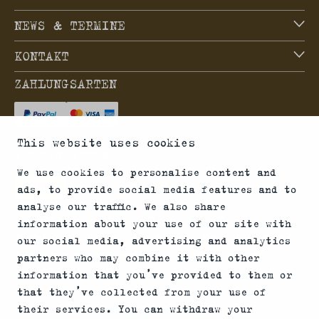
NEWS & TERMINE
KONTAKT
ZAHLUNGSARTEN
This website uses cookies
VERSANDARTEN
We use cookies to personalise content and
ads, to provide social media features and to
analyse our traffic. We also share
information about your use of our site with
*Abgabe von Waffen, wesentlichen Waffenteilen und
our social media, advertising and analytics
Munition nur an Inhaber einer Erwerbserlaubnis.
partners who may combine it with other
Bitte beachte die rechtlichen Hinweise zur
information that you’ve provided to them or
Verwendung von Schalldämpfern und die rechtlichen
that they’ve collected from your use of
Erwerbs- und Nutzungsbedingungen für Vorsatzoptiken
their services. You can withdraw your