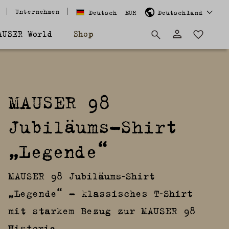
Unternehmen
Deutsch
EUR
Deutschland
AUSER World
Shop
MAUSER 98
Jubiläums-Shirt
„Legende“
MAUSER 98 Jubiläums‑Shirt
„Legende“ – klassisches T‑Shirt
mit starkem Bezug zur MAUSER 98
Historie.