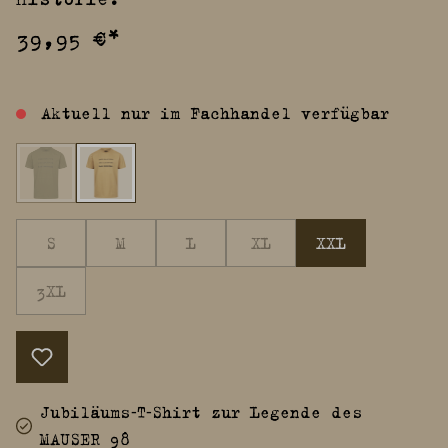
39,95 €*
Aktuell nur im Fachhandel verfügbar
S
M
L
XL
XXL
3XL
Jubiläums‑T‑Shirt zur Legende des
MAUSER 98