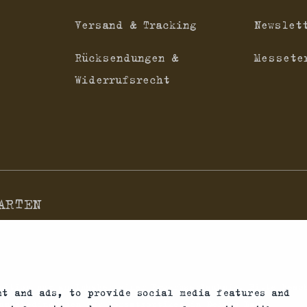
Versand & Tracking
Newslet
Rücksendungen &
Messete
Widerrufsrecht
ARTEN
nition nur an Inhaber einer Erwerbserlaubnis. Bitte beac
nt and ads, to provide social media features and
ungsbedingungen für Vorsatzoptiken in Deinem Land.