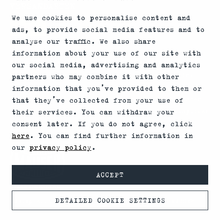
VERSANDARTEN
We use cookies to personalise content and
ads, to provide social media features and to
analyse our traffic. We also share
information about your use of our site with
*Abgabe von Waffen, wesentlichen Waffenteilen und
our social media, advertising and analytics
Munition nur an Inhaber einer Erwerbserlaubnis.
partners who may combine it with other
Bitte beachte die rechtlichen Hinweise zur
information that you’ve provided to them or
Verwendung von Schalldämpfern und die rechtlichen
that they’ve collected from your use of
Erwerbs- und Nutzungsbedingungen für Vorsatzoptiken
their services. You can withdraw your
consent later. If you do not agree, click
in Deinem Land.
here
. You can find further information in
our
privacy policy
.
ACCEPT
DETAILED COOKIE SETTINGS
AGB
Impressum
Datenschutz
© 2026 MAUSER
Deutsch