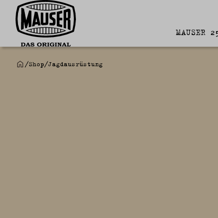
MAUSER 2
/
Shop
/
Jagdausrüstung