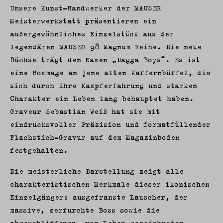
Unsere Kunst-Handwerker der MAUSER
Meisterwerkstatt präsentieren ein
außergewöhnliches Einzelstück aus der
legendären MAUSER 98 Magnum Reihe. Die neue
Büchse trägt den Namen „Dagga Boys“. Es ist
eine Hommage an jene alten Kaffernbüffel, die
sich durch ihre Kampferfahrung und starken
Charakter ein Leben lang behauptet haben.
Graveur Sebastian Weiß hat sie mit
eindrucksvoller Präzision und formatfüllender
Flachstich-Gravur auf dem Magazinboden
festgehalten.
Die meisterliche Darstellung zeigt alle
charakteristischen Merkmale dieser ikonischen
Einzelgänger: ausgefranste Lauscher, der
massive, zerfurchte Boss sowie die
abgeschliffenen, vom Leben gezeichneten